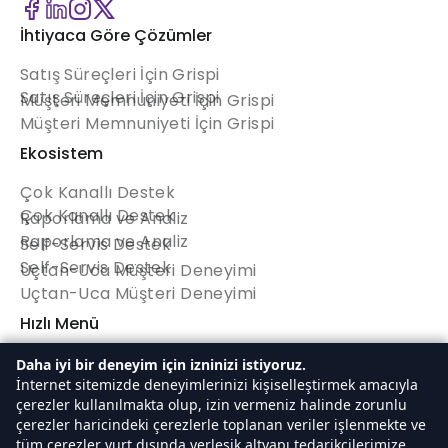
İhtiyaca Göre Çözümler
Satış Süreçleri İçin Grispi
Satış Süreçleri İçin Grispi
Müşteri Memnuniyeti İçin Grispi
Müşteri Memnuniyeti İçin Grispi
Ekosistem
Çok Kanallı Destek
Çok Kanallı Destek
Raporlama ve Analiz
Raporlama ve Analiz
Self-Servis Destek
Self-Servis Destek
Uçtan-Uca Müşteri Deneyimi
Uçtan-Uca Müşteri Deneyimi
Hızlı Menü
Anasayfa
Daha iyi bir deneyim için izninizi istiyoruz.
Anasayfa
İnternet sitemizde deneyimlerinizi kişiselleştirmek amacıyla
Hakkımızda
çerezler kullanılmakta olup, izin vermeniz halinde zorunlu
Hakkımızda
Fiyatlandırma
çerezler haricindeki çerezlerle toplanan veriler işlenmekte ve
Fiyatlandırma
Ücretsiz Deneyin
tüm çerezler yurt dışında yerleşik altyapı tedarikçilerimize