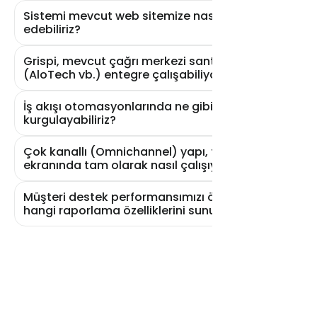
Sistemi mevcut web sitemize nasıl entegre
edebiliriz?
Grispi, mevcut çağrı merkezi santralimizle
(AloTech vb.) entegre çalışabiliyor mu?
İş akışı otomasyonlarında ne gibi senaryolar
kurgulayabiliriz?
Çok kanallı (Omnichannel) yapı, temsilci
ekranında tam olarak nasıl çalışıyor?
Müşteri destek performansımızı ölçmek için
hangi raporlama özelliklerini sunuyorsunuz?