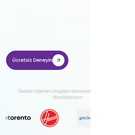
Ücretsiz Deneyin
Sektör liderleri müşteri deneyimini Grispi ile
dönüştürüyor