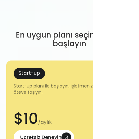
En uygun planı seçin hemen
başlayın
Start-up
Start-up planı ile başlayın, işletmenizi bir adım
öteye taşıyın.
$10
/aylık
Ücretsiz Deneyin