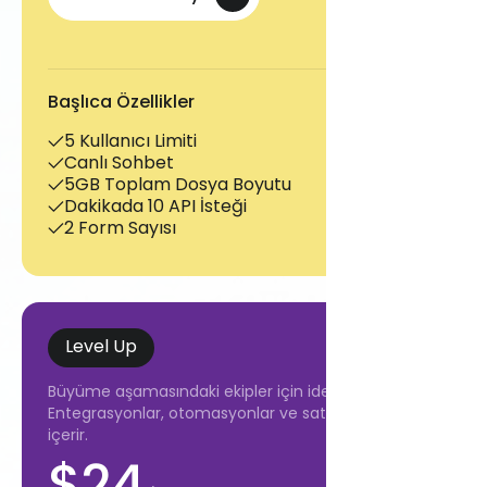
Başlıca Özellikler
5 Kullanıcı Limiti
Canlı Sohbet
5GB Toplam Dosya Boyutu
Dakikada 10 API İsteği
2 Form Sayısı
Level Up
Büyüme aşamasındaki ekipler için ideal.
Entegrasyonlar, otomasyonlar ve satış özellikleri
içerir.
$24