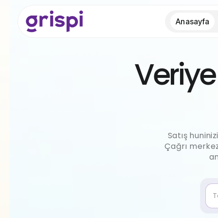
Anasayfa
Veriye
Satış huniniz
Çağrı merkezi 
an