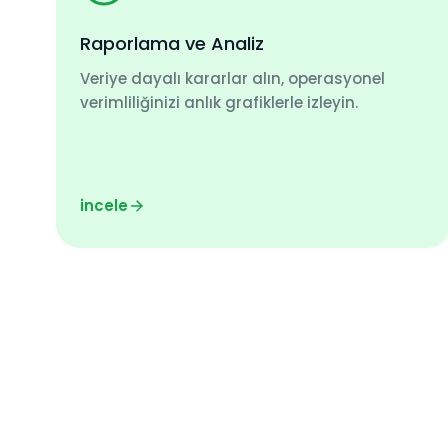
Raporlama ve Analiz
Veriye dayalı kararlar alın, operasyonel
verimliliğinizi anlık grafiklerle izleyin.
incele
Başarı Hikayelerimizi İnceley
Deneyiminizi Şimdi Dönüştür