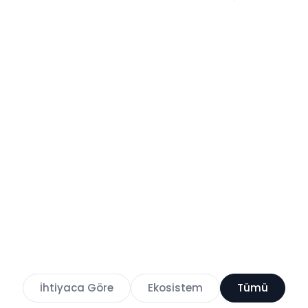
İhtiyaca Göre
Ekosistem
Tümü