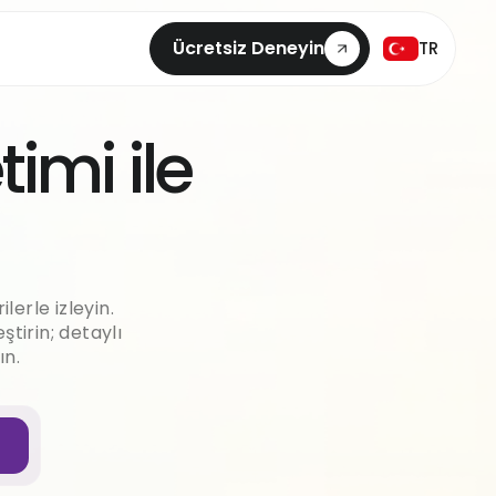
Ücretsiz Deneyin
TR
imi ile
lerle izleyin.
ştirin; detaylı
ın.