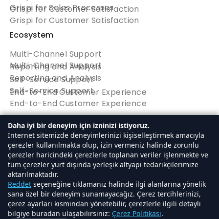
Grispi for Sales Processes
Grispi for Customer Satisfaction
Grispi for Customer Satisfaction
Ecosystem
Multi-Channel Support
Multi-Channel Support
Reporting and Analysis
Reporting and Analysis
Self-Service Support
Self-Service Support
End-to-End Customer Experience
End-to-End Customer Experience
Quick Menu
Daha iyi bir deneyim için izninizi istiyoruz.
İnternet sitemizde deneyimlerinizi kişiselleştirmek amacıyla
Homepage
çerezler kullanılmakta olup, izin vermeniz halinde zorunlu
Homepage
About Us
çerezler haricindeki çerezlerle toplanan veriler işlenmekte ve
About Us
Pricing
tüm çerezler yurt dışında yerleşik altyapı tedarikçilerimize
Pricing
aktarılmaktadır.
Try Free
Reddet
seçeneğine tıklamanız halinde ilgi alanlarına yönelik
Try Free
sana özel bir deneyim sunamayacağız. Çerez tercihlerinizi,
çerez ayarları kısmından yönetebilir, çerezlerle ilgili detaylı
bilgiye buradan ulaşabilirsiniz:
Çerez Politikası
.