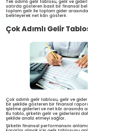
Tek adımlı gelir tablosu, gelir ve giderleri sadece birkaç
satırda gösteren basit bir finansal belgedir. Bu tablo,
toplam gelir ile toplam gider arasındaki farkı
belirleyerek net kârı gösterir.
Çok Adımlı Gelir Tablosu Nedir?
Çok adımlı gelir tablosu, gelir ve giderleri daha ayrıntılı
bir şekilde gösteren bir finansal rapordur. Brüt kâr,
işletme giderleri ve net kâr arasında ara adımları içerir.
Bu tablo, şirketin gelir ve giderlerini daha detaylı bir
şekilde analiz etmeyi sağlar.
Şirketin finansal performansını anlamak ve etkili
kararlar almak için gelir tablosunu anlamak oldukça