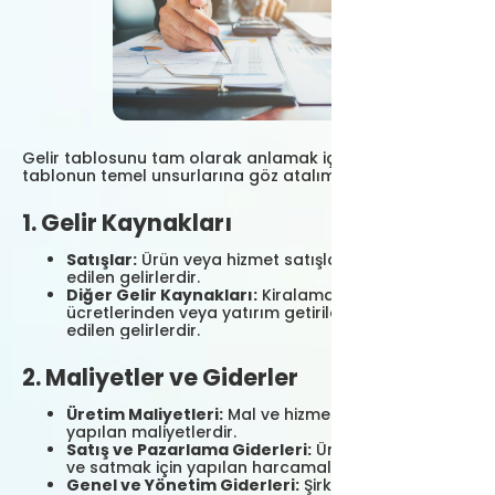
Gelir tablosunu tam olarak anlamak için ilk önce
tablonun temel unsurlarına göz atalım.
1. Gelir Kaynakları
Satışlar:
Ürün veya hizmet satışlarından elde
edilen gelirlerdir.
Diğer Gelir Kaynakları:
Kiralamadan, lisans
ücretlerinden veya yatırım getirilerinden elde
edilen gelirlerdir.
2. Maliyetler ve Giderler
Üretim Maliyetleri:
Mal ve hizmet üretimi için
yapılan maliyetlerdir.
Satış ve Pazarlama Giderleri:
Ürünleri tanıtmak
ve satmak için yapılan harcamalardır.
Genel ve Yönetim Giderleri:
Şirketin genel işleyişi