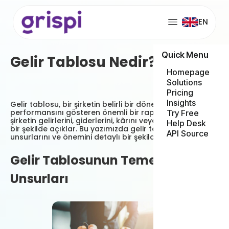
EN
Quick Menu
Gelir Tablosu Nedir?
Homepage
Solutions
Pricing
Insights
Gelir tablosu, bir şirketin belirli bir dönemdeki finansal
performansını gösteren önemli bir rapordur. Bu tablo
Try Free
şirketin gelirlerini, giderlerini, kârını veya zararını ayrıntılı
Help Desk
bir şekilde açıklar. Bu yazımızda gelir tablosunun temel
API Source
unsurlarını ve önemini detaylı bir şekilde inceleyeceğiz.
Gelir Tablosunun Temel
Unsurları