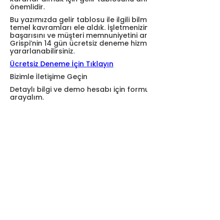
önemlidir.
Bu yazımızda gelir tablosu ile ilgili bilmeniz gereken
temel kavramları ele aldık. İşletmenizin finansal
başarısını ve müşteri memnuniyetini artırmak için
Grispi’nin 14 gün ücretsiz deneme hizmetinden
yararlanabilirsiniz.
Ücretsiz Deneme İçin Tıklayın
Bizimle İletişime Geçin
Detaylı bilgi ve demo hesabı için formu doldurun, sizi
arayalım.