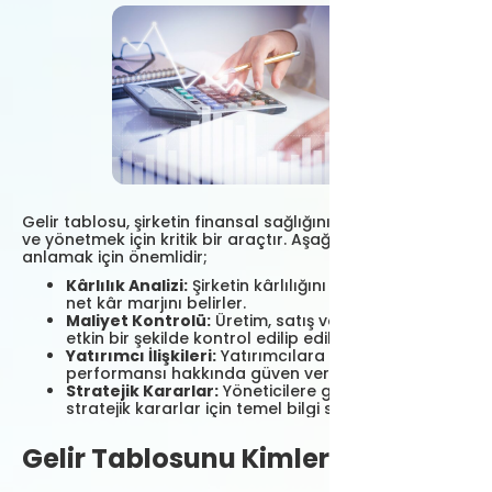
Gelir tablosu, şirketin finansal sağlığını değerlendirmek
ve yönetmek için kritik bir araçtır. Aşağıdaki durumları
anlamak için önemlidir;
Kârlılık Analizi:
Şirketin kârlılığını değerlendirir ve
net kâr marjını belirler.
Maliyet Kontrolü:
Üretim, satış ve genel giderlerin
etkin bir şekilde kontrol edilip edilmediğini gösterir.
Yatırımcı İlişkileri:
Yatırımcılara şirketin finansal
performansı hakkında güven verir.
Stratejik Kararlar:
Yöneticilere gelecekteki
stratejik kararlar için temel bilgi sağlar.
Gelir Tablosunu Kimler Kullanır?