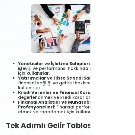
Yöneticiler ve İşletme Sahipleri:
Şirketin günlük
işleyişi ve performansı hakkında bilgi sahibi olmak
için kullanırlar.
Yatırımcılar ve Hisse Senedi Sahipleri:
Şirketin
finansal sağlığı ve getirisi hakkında bilgi almak için
kullanırlar.
Kredi Verenler ve Finansal Kurumlar:
Kredi riskini
değerlendirmek ve kredi kararları için kullanırlar.
Finansal Analistler ve Muhasebe
Profesyonelleri:
Finansal performansı analiz
etmek ve raporlamak için kullanırlar.
Tek Adımlı Gelir Tablosu Nedir?