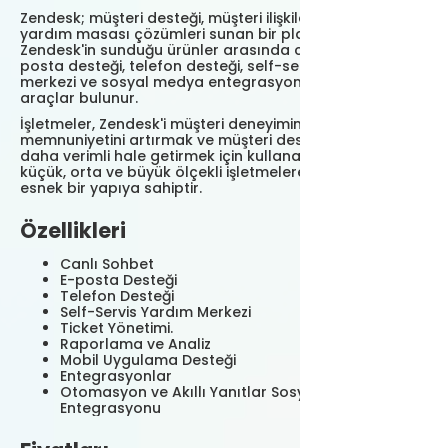
Zendesk; müşteri desteği, müşteri ilişkileri yönetimi ve
yardım masası çözümleri sunan bir platformdur.
Zendesk'in sunduğu ürünler arasında canlı sohbet, e-
posta desteği, telefon desteği, self-servis yardım
merkezi ve sosyal medya entegrasyonları gibi çeşitli
araçlar bulunur.
İşletmeler, Zendesk'i müşteri deneyimini iyileştirmek,
memnuniyetini artırmak ve müşteri desteği süreçlerini
daha verimli hale getirmek için kullanabilirler. Platform;
küçük, orta ve büyük ölçekli işletmelere hitap eden
esnek bir yapıya sahiptir.
Özellikleri
Canlı Sohbet
E-posta Desteği
Telefon Desteği
Self-Servis Yardım Merkezi
Ticket Yönetimi.
Raporlama ve Analiz
Mobil Uygulama Desteği
Entegrasyonlar
Otomasyon ve Akıllı Yanıtlar Sosyal Medya
Entegrasyonu