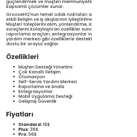
güçlendirmek ve müşteri memnuniyetini artırmak için
kapsamlı çözümler sunar.
GrooveHQ'nun temel odak noktaları arasında basitlik,
etkili iletişim ve iş akışlarının iyileştirilmesi bulunur.
Müşteri taleplerini alım, yönlendirme, izleme ve çözme
süreçlerini kolaylaştıran özellikler sunar. Ayrıca
raporlama araçları, entegrasyonlar ve self-servis
yardım merkezi gibi özelliklerle desteklenen kullanıcı
dostu bir arayüz sağlar.
Özellikleri
Müşteri Desteği Yönetimi
Çok Kanallı İletişim
Otomasyon
Self-Servis Yardım Merkezi
Raporlama ve Analiz
Entegrasyonlar:
Mobil Uygulama Desteği
Gelişmiş Güvenlik
Fiyatları
Standard:
16$
Plus:
36$
Pro:
56$