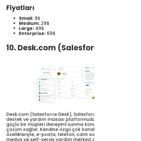
Fiyatları
Small:
9$
Medium:
29$
Large:
49$
Enterprise:
69$
10. Desk.com (Salesforce Desk)
Desk.com (Salesforce Desk), Salesforce'un müşteri
destek ve yardım masası platformudur ve işletmelere
güçlü bir müşteri deneyimi sunma konusunda lider bir
çözüm sağlar. Kendine özgü çok kanallı iletişim
özellikleriyle, e-posta, telefon, canlı sohbet, sosyal
medya ve self-servis yardım merkezi gibi çeşitli iletişim