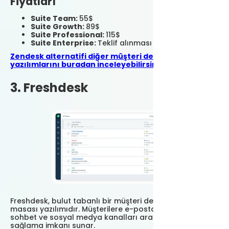
Fiyatları
Suite Team:
55$
Suite Growth:
89$
Suite Professional:
115$
Suite Enterprise:
Teklif alınması gerekiyor.
Zendesk alternatifi diğer müşteri destek
yazılımlarını buradan inceleyebilirsiniz.
3. Freshdesk
Freshdesk, bulut tabanlı bir müşteri desteği ve yardım
masası yazılımıdır. Müşterilere e-posta, telefon, canlı
sohbet ve sosyal medya kanalları aracılığıyla destek
sağlama imkanı sunar.