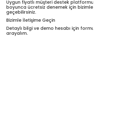
Uygun fiyatlı müşteri destek platformu Grispi’yi 14 gün
boyunca ücretsiz denemek için bizimle iletişime
geçebilirsiniz.
Bizimle İletişime Geçin
Detaylı bilgi ve demo hesabı için formu doldurun, sizi
arayalım.