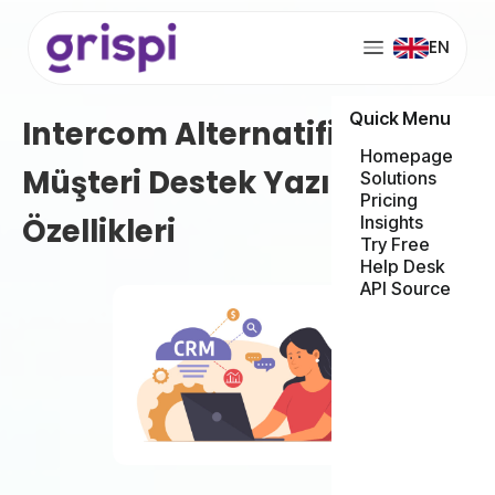
EN
Quick Menu
Intercom Alternatifi 10
Homepage
Müşteri Destek Yazılımı ve
Solutions
Pricing
Özellikleri
Insights
Try Free
Help Desk
API Source