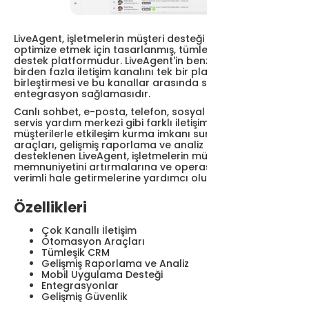
LiveAgent, işletmelerin müşteri desteği operasyonlarını
optimize etmek için tasarlanmış, tümleşik bir müşteri
destek platformudur. LiveAgent'in benzersiz özelliği,
birden fazla iletişim kanalını tek bir platformda
birleştirmesi ve bu kanallar arasında sorunsuz
entegrasyon sağlamasıdır.
Canlı sohbet, e-posta, telefon, sosyal medya ve self-
servis yardım merkezi gibi farklı iletişim araçlarıyla
müşterilerle etkileşim kurma imkanı sunar. Otomasyon
araçları, gelişmiş raporlama ve analiz özellikleriyle
desteklenen LiveAgent, işletmelerin müşteri
memnuniyetini artırmalarına ve operasyonlarını daha
verimli hale getirmelerine yardımcı olur.
Özellikleri
Çok Kanallı İletişim
Otomasyon Araçları
Tümleşik CRM
Gelişmiş Raporlama ve Analiz
Mobil Uygulama Desteği
Entegrasyonlar
Gelişmiş Güvenlik