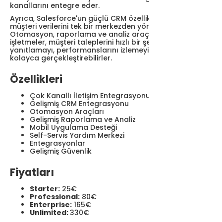
kanallarını entegre eder.
Ayrıca, Salesforce'un güçlü CRM özellikleriyle tüm
müşteri verilerini tek bir merkezden yönetmeyi sağlar.
Otomasyon, raporlama ve analiz araçları sayesinde
işletmeler, müşteri taleplerini hızlı bir şekilde
yanıtlamayı, performanslarını izlemeyi ve iyileştirmeyi
kolayca gerçekleştirebilirler.
Özellikleri
Çok Kanallı İletişim Entegrasyonu
Gelişmiş CRM Entegrasyonu
Otomasyon Araçları
Gelişmiş Raporlama ve Analiz
Mobil Uygulama Desteği
Self-Servis Yardım Merkezi
Entegrasyonlar
Gelişmiş Güvenlik
Fiyatları
Starter:
25€
Professional:
80€
Enterprise:
165€
Unlimited:
330€