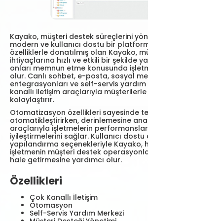
Kayako, müşteri destek süreçlerini yönetmek için
modern ve kullanıcı dostu bir platform sunar. Gelişmiş
özelliklerle donatılmış olan Kayako, müşterilerin
ihtiyaçlarına hızlı ve etkili bir şekilde yanıt verme ve
onları memnun etme konusunda işletmelere yardımcı
olur. Canlı sohbet, e-posta, sosyal medya
entegrasyonları ve self-servis yardım merkezi gibi çok
kanallı iletişim araçlarıyla müşterilerle etkileşim kurmayı
kolaylaştırır.
Otomatizasyon özellikleri sayesinde tekrarlayan işleri
otomatikleştirirken, derinlemesine analiz ve raporlama
araçlarıyla işletmelerin performanslarını izlemelerini ve
iyileştirmelerini sağlar. Kullanıcı dostu arayüzü ve esnek
yapılandırma seçenekleriyle Kayako, her ölçekte
işletmenin müşteri destek operasyonlarını daha verimli
hale getirmesine yardımcı olur.
Özellikleri
Çok Kanallı İletişim
Otomasyon
Self-Servis Yardım Merkezi