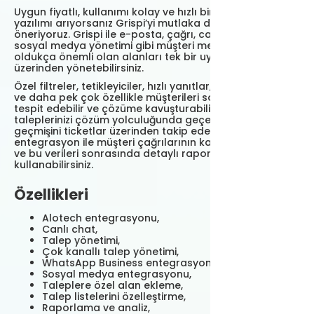
Uygun fiyatlı, kullanımı kolay ve hızlı bir müşteri destek
yazılımı arıyorsanız Grispi’yi mutlaka değerlendirmenizi
öneriyoruz. Grispi ile e-posta, çağrı, canlı chat ve
sosyal medya yönetimi gibi müşteri memnuniyetinde
oldukça önemli olan alanları tek bir uygulama
üzerinden yönetebilirsiniz.
Özel filtreler, tetikleyiciler, hızlı yanıtlar, entegrasyonlar
ve daha pek çok özellikle müşterileri sorunlarını anında
tespit edebilir ve çözüme kavuşturabilirsiniz. Müşterileri
taleplerinizi çözüm yolculuğunda geçen adımların
geçmişini ticketlar üzerinden takip edebilir, Alotech
entegrasyon ile müşteri çağrılarının kayıtlarını tutabilir
ve bu verileri sonrasında detaylı raporlamalarda
kullanabilirsiniz.
Özellikleri
Alotech entegrasyonu,
Canlı chat,
Talep yönetimi,
Çok kanallı talep yönetimi,
WhatsApp Business entegrasyonu,
Sosyal medya entegrasyonu,
Taleplere özel alan ekleme,
Talep listelerini özelleştirme,
Raporlama ve analiz,