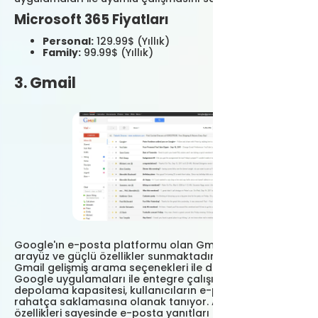
Microsoft 365 Fiyatları
Personal:
129.99$ (Yıllık)
Family:
99.99$ (Yıllık)
3. Gmail
Google'ın e-posta platformu olan Gmail, sade bir
arayüz ve güçlü özellikler sunmaktadır. 2025 yılında
Gmail gelişmiş arama seçenekleri ile dikkat çekiyor.
Google uygulamaları ile entegre çalışır. Gmail'in geniş
depolama kapasitesi, kullanıcıların e-postalarını
rahatça saklamasına olanak tanıyor. Ayrıca akıllı yanıt
özellikleri sayesinde e-posta yanıtları hızlıca