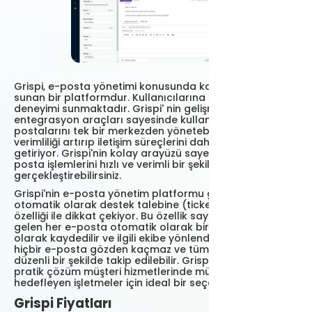
Grispi, e-posta yönetimi konusunda kapsamlı çözümler
sunan bir platformdur. Kullanıcılarına etkili bir e-posta
deneyimi sunmaktadır. Grispi' nin gelişmiş e-posta
entegrasyon araçları sayesinde kullanıcılar e-
postalarını tek bir merkezden yönetebilir. Bu durum
verimliliği artırıp iletişim süreçlerini daha düzenli hale
getiriyor. Grispi'nin kolay arayüzü sayesinde tüm e-
posta işlemlerini hızlı ve verimli bir şekilde
gerçekleştirebilirsiniz.
Grispi'nin e-posta yönetim platformu gelen e-postaları
otomatik olarak destek talebine (ticket) dönüştürme
özelliği ile dikkat çekiyor. Bu özellik sayesinde şirketinize
gelen her e-posta otomatik olarak bir destek talebi
olarak kaydedilir ve ilgili ekibe yönlendirilir. Böylece
hiçbir e-posta gözden kaçmaz ve tüm müşteri talepleri
düzenli bir şekilde takip edilebilir. Grispi'nin sunduğu bu
pratik çözüm müşteri hizmetlerinde mükemmelliği
hedefleyen işletmeler için ideal bir seçenektir.
Grispi Fiyatları