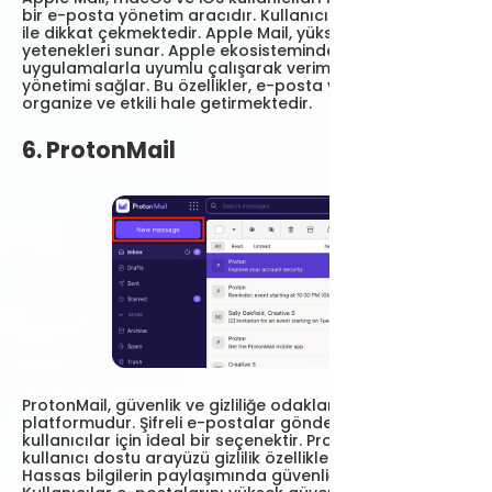
bir e-posta yönetim aracıdır. Kullanıcı dostu tasarımı
ile dikkat çekmektedir. Apple Mail, yüksek entegrasyon
yetenekleri sunar. Apple ekosistemindeki diğer
uygulamalarla uyumlu çalışarak verimli bir e-posta
yönetimi sağlar. Bu özellikler, e-posta yönetimini daha
organize ve etkili hale getirmektedir.
6. ProtonMail
ProtonMail, güvenlik ve gizliliğe odaklanan bir e-posta
platformudur. Şifreli e-postalar göndermek isteyen
kullanıcılar için ideal bir seçenektir. ProtonMail' in
kullanıcı dostu arayüzü gizlilik özellikleri ile birleşir.
Hassas bilgilerin paylaşımında güvenliği artırır.