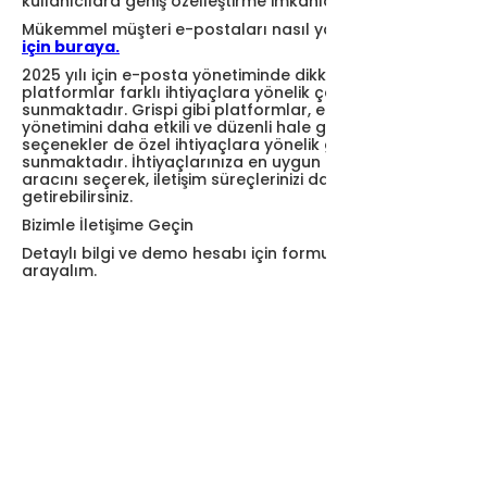
kullanıcılara geniş özelleştirme imkanları sunar.
Mükemmel müşteri e-postaları nasıl yazılır?
Öğrenmek
için buraya.
2025 yılı için e-posta yönetiminde dikkat çeken
platformlar farklı ihtiyaçlara yönelik çeşitli çözümler
sunmaktadır. Grispi gibi platformlar, e-posta
yönetimini daha etkili ve düzenli hale getirirken diğer
seçenekler de özel ihtiyaçlara yönelik güçlü özellikler
sunmaktadır. İhtiyaçlarınıza en uygun e-posta yönetim
aracını seçerek, iletişim süreçlerinizi daha verimli hale
getirebilirsiniz.
Bizimle İletişime Geçin
Detaylı bilgi ve demo hesabı için formu doldurun, sizi
arayalım.