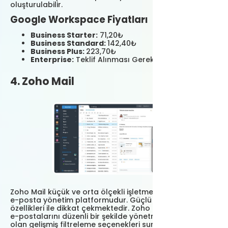
oluşturulabilir.
Google Workspace Fiyatları
Business Starter:
71,20₺
Business Standard:
142,40₺
Business Plus:
223,70₺
Enterprise:
Teklif Alınması Gerekiyor
4. Zoho Mail
Zoho Mail küçük ve orta ölçekli işletmeler için ideal bir
e-posta yönetim platformudur. Güçlü güvenlik
özellikleri ile dikkat çekmektedir. Zoho Mail kullanıcıların
e-postalarını düzenli bir şekilde yönetmelerine yardımcı
olan gelişmiş filtreleme seçenekleri sunuyor. Kullanıcı