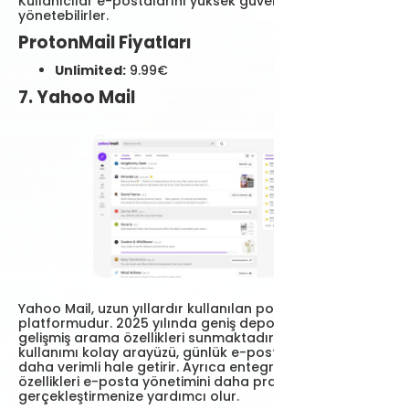
Kullanıcılar e-postalarını yüksek güvenlik seviyelerinde
yönetebilirler.
ProtonMail Fiyatları
Unlimited:
9.99€
7. Yahoo Mail
Yahoo Mail, uzun yıllardır kullanılan popüler bir e-posta
platformudur. 2025 yılında geniş depolama alanı ve
gelişmiş arama özellikleri sunmaktadır. Yahoo Mail'in
kullanımı kolay arayüzü, günlük e-posta işlemlerini
daha verimli hale getirir. Ayrıca entegre not alma
özellikleri e-posta yönetimini daha pratik bir şekilde
gerçekleştirmenize yardımcı olur.