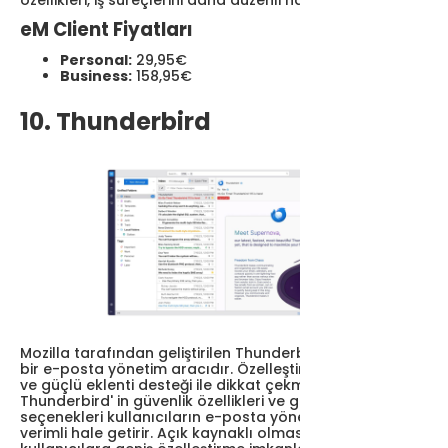
özellikleri, iş süreçlerini daha düzenli hale getirir.
eM Client Fiyatları
Personal:
29,95€
Business:
158,95€
10. Thunderbird
Mozilla tarafından geliştirilen Thunderbird, açık kaynaklı
bir e-posta yönetim aracıdır. Özelleştirilebilir arayüzü
ve güçlü eklenti desteği ile dikkat çekmektedir.
Thunderbird' in güvenlik özellikleri ve gelişmiş filtreleme
seçenekleri kullanıcıların e-posta yönetimini esnek ve
verimli hale getirir. Açık kaynaklı olması sayesinde