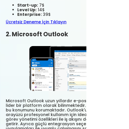
Start-up:
7$
Level Up:
14$
Enterprise:
39$
Ücretsiz Deneme İçin Tıklayın
2. Microsoft Outlook
Microsoft Outlook uzun yıllardır e-posta yönetiminde
lider bir platform olarak bilinmektedir. 2025 yılında da
bu konumunu korumaktadır. Outlook'un kullanıcı dostu
arayüzü profesyonel kullanım için idealdir. Takvim ve
görev yönetimi özellikleri ile iş akışını daha düzenli hale
getirir. Ayrıca güçlü entegrasyon seçenekleri, çeşitli iş
uygulamaları ile uyumlu çalışmasını sağlar.