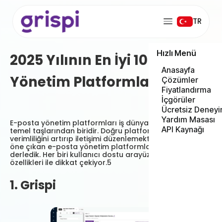
TR
Hızlı Menü
2025 Yılının En İyi 10 E-Posta
Anasayfa
Yönetim Platformları
Çözümler
Fiyatlandırma
İçgörüler
Ücretsiz Deneyi
Yardım Masası
E-posta yönetim platformları iş dünyasında iletişimin
API Kaynağı
temel taşlarından biridir. Doğru platform seçimi iş
verimliliğini artırıp iletişimi düzenlemektedir. 2025 yılında
öne çıkan e-posta yönetim platformlarını sizler için
derledik. Her biri kullanıcı dostu arayüzleri ve güçlü
özellikleri ile dikkat çekiyor.5
1. Grispi