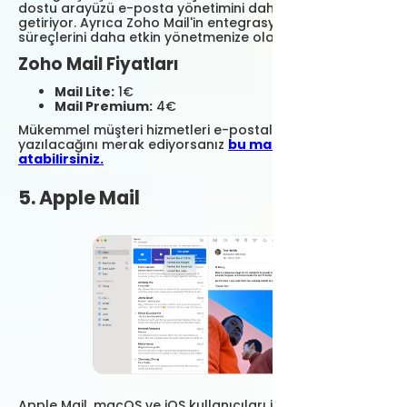
dostu arayüzü e-posta yönetimini daha kolay hale
getiriyor. Ayrıca Zoho Mail'in entegrasyon seçenekleri iş
süreçlerini daha etkin yönetmenize olanak sağlıyor.
Zoho Mail Fiyatları
Mail Lite:
1€
Mail Premium:
4€
Mükemmel müşteri hizmetleri e-postalarının nasıl
yazılacağını merak ediyorsanız
bu makalemize göz
atabilirsiniz.
5. Apple Mail
Apple Mail, macOS ve iOS kullanıcıları için mükemmel