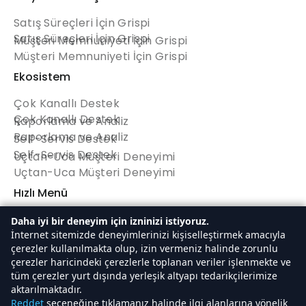
Satış Süreçleri İçin Grispi
Satış Süreçleri İçin Grispi
Müşteri Memnuniyeti İçin Grispi
Müşteri Memnuniyeti İçin Grispi
Ekosistem
Çok Kanallı Destek
Çok Kanallı Destek
Raporlama ve Analiz
Raporlama ve Analiz
Self-Servis Destek
Self-Servis Destek
Uçtan-Uca Müşteri Deneyimi
Uçtan-Uca Müşteri Deneyimi
Hızlı Menü
Anasayfa
Daha iyi bir deneyim için izninizi istiyoruz.
Anasayfa
İnternet sitemizde deneyimlerinizi kişiselleştirmek amacıyla
Hakkımızda
çerezler kullanılmakta olup, izin vermeniz halinde zorunlu
Hakkımızda
Fiyatlandırma
çerezler haricindeki çerezlerle toplanan veriler işlenmekte ve
Fiyatlandırma
Ücretsiz Deneyin
tüm çerezler yurt dışında yerleşik altyapı tedarikçilerimize
Ücretsiz Deneyin
aktarılmaktadır.
Reddet
seçeneğine tıklamanız halinde ilgi alanlarına yönelik