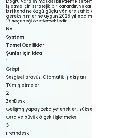
Doğru yardım masası biletleme sistemini seçmek her
işletme için stratejik bir karardır. Yukarıdaki tablo, her
biri kendine özgü güçlü yönlere sahip ve farklı iş
gereksinimlerine uygun 2025 yılında mevcut olan en iyi
17 seçeneği özetlemektedir.
No.
System
Temel Özellikler
Şunlar için ideal
1
Grispi
Sezgisel arayüz, Otomatik iş akışları
Tüm işletmeler
2
ZenDesk
Gelişmiş yapay zeka yetenekleri, Yüksek ölçeklenebilirlik
Orta ve büyük ölçekli işletmeler
3
Freshdesk