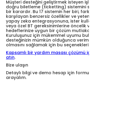
Müşteri desteğini geliştirmek isteyen işletmeler için
doğru biletleme (ticketting) sistemini seçmek stratejik
bir karardır. Bu 17 sistemin her biri, farklı iş ihtiyaçlarını
karşılayan benzersiz özellikler ve yetenekler sunar. İster
yapay zeka entegrasyonuna, ister kullanıcı deneyimine
veya özel BT gereksinimlerine öncelik verin,
hedeflerinize uygun bir çözüm mutlaka vardır.
Kuruluşunuz için mükemmel uyumu bulmak ve müşteri
desteğinizin mümkün olduğunca verimli ve etkili
olmasını sağlamak için bu seçenekleri keşfedin.
Kapsamlı bir yardım masası çözümü için Grispi'ye göz
atın
.
Bize ulaşın
Detaylı bilgi ve demo hesap için formu doldurun, biz sizi
arayalım.