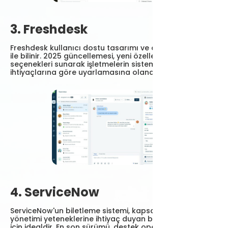
3. Freshdesk
Freshdesk kullanıcı dostu tasarımı ve ölçeklenebilirliği
ile bilinir. 2025 güncellemesi, yeni özelleştirme
seçenekleri sunarak işletmelerin sistemi kendi özel
ihtiyaçlarına göre uyarlamasına olanak tanıyor.
4. ServiceNow
ServiceNow'un biletleme sistemi, kapsamlı BT hizmet
yönetimi yeteneklerine ihtiyaç duyan büyük işletmeler
için idealdir. En son sürümü, destek operasyonlarına