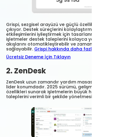
Grispi, sezgisel arayüzü ve güçlü özellik setiyle öne
çıkıyor. Destek süreçlerini kolaylaştırmak ve müşteri
etkileşimlerini iyileştirmek için tasarlanmıştır. Grispi ile
işletmeler destek taleplerini kolayca yönetebilir, iş
akışlarını otomatikleştirebilir ve zamanında destek
sağlayabilir.
Grispi hakkında daha fazla bilgi edinin
.
Ücretsiz Deneme İçin Tıklayın
2. ZenDesk
ZenDesk uzun zamandır yardım masası sektöründe
lider konumdadır. 2025 sürümü, gelişmiş yapay zeka
özellikleri sunarak işletmelerin büyük hacimli destek
taleplerini verimli bir şekilde yönetmesini kolaylaştırıyor.