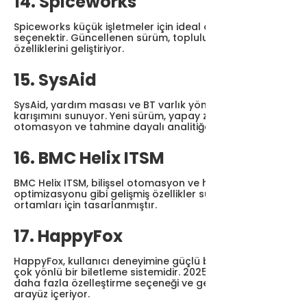
14. Spiceworks
Spiceworks küçük işletmeler için ideal olan ücretsiz bir
seçenektir. Güncellenen sürüm, topluluk tabanlı destek
özelliklerini geliştiriyor.
15. SysAid
SysAid, yardım masası ve BT varlık yönetiminin bir
karışımını sunuyor. Yeni sürüm, yapay zeka odaklı
otomasyon ve tahmine dayalı analitiğe odaklanıyor.
16. BMC Helix ITSM
BMC Helix ITSM, bilişsel otomasyon ve hizmet
optimizasyonu gibi gelişmiş özellikler sunan karmaşık BT
ortamları için tasarlanmıştır.
17. HappyFox
HappyFox, kullanıcı deneyimine güçlü bir vurgu yapan
çok yönlü bir biletleme sistemidir. 2025 güncellemesi
daha fazla özelleştirme seçeneği ve geliştirilmiş bir
arayüz içeriyor.