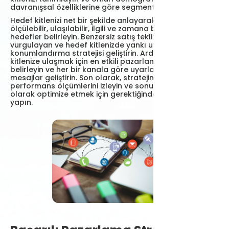
davranışsal özelliklerine göre segmentlere ayırın.
Hedef kitlenizi net bir şekilde anlayarak spesifik,
ölçülebilir, ulaşılabilir, ilgili ve zamana bağlı (SMART)
hedefler belirleyin. Benzersiz satış teklifinizi (USP)
vurgulayan ve hedef kitlenizde yankı uyandıran bir
konumlandırma stratejisi geliştirin. Ardından, hedef
kitlenize ulaşmak için en etkili pazarlama kanallarını
belirleyin ve her bir kanala göre uyarlanmış ilgi çekici
mesajlar geliştirin. Son olarak, stratejinizi uygulayın,
performans ölçümlerini izleyin ve sonuçları sürekli
olarak optimize etmek için gerektiğinde ayarlamalar
yapın.