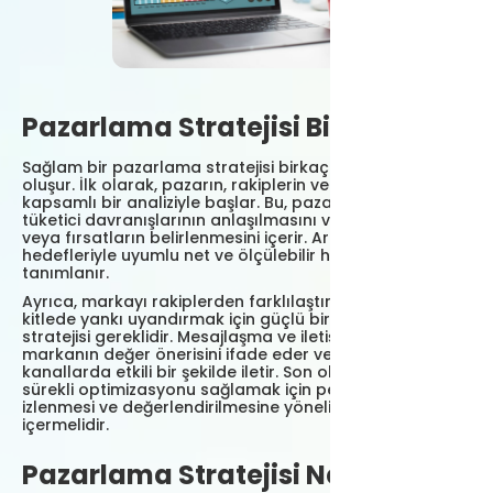
Pazarlama Stratejisi Bileşenleri
Sağlam bir pazarlama stratejisi birkaç temel bileşenden
oluşur. İlk olarak, pazarın, rakiplerin ve hedef kitlenin
kapsamlı bir analiziyle başlar. Bu, pazar eğilimlerinin,
tüketici davranışlarının anlaşılmasını ve boşlukların
veya fırsatların belirlenmesini içerir. Ardından, genel iş
hedefleriyle uyumlu net ve ölçülebilir hedefler
tanımlanır.
Ayrıca, markayı rakiplerden farklılaştırmak ve hedef
kitlede yankı uyandırmak için güçlü bir konumlandırma
stratejisi gereklidir. Mesajlaşma ve iletişim stratejileri
markanın değer önerisini ifade eder ve bunu çeşitli
kanallarda etkili bir şekilde iletir. Son olarak strateji,
sürekli optimizasyonu sağlamak için performansın
izlenmesi ve değerlendirilmesine yönelik ayrıntılı bir plan
içermelidir.
Pazarlama Stratejisi Neden