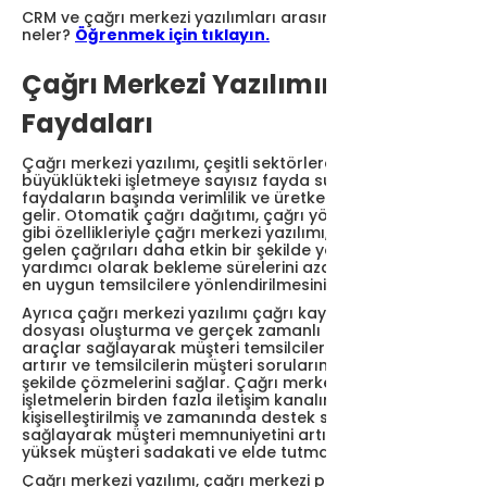
CRM ve çağrı merkezi yazılımları arasındaki farklar
neler?
Öğrenmek için tıklayın.
Çağrı Merkezi Yazılımının
Faydaları
Çağrı merkezi yazılımı, çeşitli sektörlerdeki her
büyüklükteki işletmeye sayısız fayda sunar. Bu
faydaların başında verimlilik ve üretkenliğin artırılması
gelir. Otomatik çağrı dağıtımı, çağrı yönlendirme ve IVR
gibi özellikleriyle çağrı merkezi yazılımı, işletmelerin
gelen çağrıları daha etkin bir şekilde yönetmesine
yardımcı olarak bekleme sürelerini azaltır ve çağrıların
en uygun temsilcilere yönlendirilmesini sağlar.
Ayrıca çağrı merkezi yazılımı çağrı kaydı, çağrı komut
dosyası oluşturma ve gerçek zamanlı analiz için
araçlar sağlayarak müşteri temsilcilerinin üretkenliğini
artırır ve temsilcilerin müşteri sorularını daha verimli bir
şekilde çözmelerini sağlar. Çağrı merkezi yazılımı,
işletmelerin birden fazla iletişim kanalında
kişiselleştirilmiş ve zamanında destek sunmasını
sağlayarak müşteri memnuniyetini artırır, bu da daha
yüksek müşteri sadakati ve elde tutma sağlar.
Çağrı merkezi yazılımı, çağrı merkezi performansına