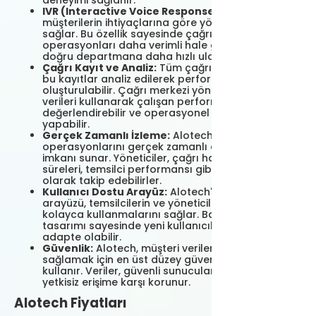
deneyimi sağlanır.
IVR (Interactive Voice Response):
IVR sistemi,
müşterilerin ihtiyaçlarına göre yönlendirilmesini
sağlar. Bu özellik sayesinde çağrı merkezi
operasyonları daha verimli hale gelir ve müşteriler
doğru departmana daha hızlı ulaşır.
Çağrı Kayıt ve Analiz:
Tüm çağrılar kaydedilir ve
bu kayıtlar analiz edilerek performans raporları
oluşturulabilir. Çağrı merkezi yöneticileri, bu
verileri kullanarak çalışan performansını
değerlendirebilir ve operasyonel iyileştirmeler
yapabilir.
Gerçek Zamanlı İzleme:
Alotech, çağrı merkezi
operasyonlarını gerçek zamanlı olarak izleme
imkanı sunar. Yöneticiler, çağrı hacmi, bekleme
süreleri, temsilci performansı gibi metrikleri anlık
olarak takip edebilirler.
Kullanıcı Dostu Arayüz:
Alotech'in kullanıcı dostu
arayüzü, temsilcilerin ve yöneticilerin sistemi
kolayca kullanmalarını sağlar. Basit ve sezgisel
tasarımı sayesinde yeni kullanıcılar hızlı bir şekilde
adapte olabilir.
Güvenlik:
Alotech, müşteri verilerinin güvenliğini
sağlamak için en üst düzey güvenlik önlemlerini
kullanır. Veriler, güvenli sunucularda saklanır ve
yetkisiz erişime karşı korunur.
Alotech Fiyatları