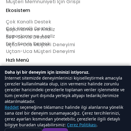
Müşteri Memnuniyeti İçin Grispi
Ekosistem
Çok Kanallı Destek
Çok Kanallı Destek
Raporlama ve Analiz
Raporlama ve Analiz
Self-Servis Destek
Self-Servis Destek
Uçtan-Uca Müşteri Deneyimi
Uçtan-Uca Müşteri Deneyimi
Hızlı Menü
Anasayfa
Daha iyi bir deneyim için izninizi istiyoruz.
Anasayfa
İnternet sitemizde deneyimlerinizi kişiselleştirmek amacıyla
Hakkımızda
çerezler kullanılmakta olup, izin vermeniz halinde zorunlu
Hakkımızda
Fiyatlandırma
çerezler haricindeki çerezlerle toplanan veriler işlenmekte ve
Fiyatlandırma
Ücretsiz Deneyin
tüm çerezler yurt dışında yerleşik altyapı tedarikçilerimize
Ücretsiz Deneyin
aktarılmaktadır.
Reddet
seçeneğine tıklamanız halinde ilgi alanlarına yönelik
sana özel bir deneyim sunamayacağız. Çerez tercihlerinizi,
çerez ayarları kısmından yönetebilir, çerezlerle ilgili detaylı
bilgiye buradan ulaşabilirsiniz:
Çerez Politikası
.
Kullanım Koşulları
Gizlilik Politikası