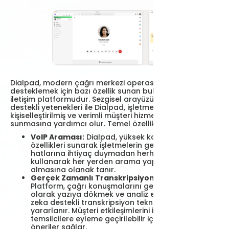
Dialpad, modern çağrı merkezi operasyonlarını
desteklemek için bazı özellik sunan bulut tabanlı bir
iletişim platformudur. Sezgisel arayüzü ve yapay zeka
destekli yetenekleri ile Dialpad, işletmelerin
kişiselleştirilmiş ve verimli müşteri hizmetleri deneyimleri
sunmasına yardımcı olur. Temel özellikler şunlardır:
VoIP Araması:
Dialpad, yüksek kaliteli VoIP arama
özellikleri sunarak işletmelerin geleneksel telefon
hatlarına ihtiyaç duymadan herhangi bir cihazı
kullanarak her yerden arama yapmasına ve
almasına olanak tanır.
Gerçek Zamanlı Transkripsiyon ve İçgörüler
:
Platform, çağrı konuşmalarını gerçek zamanlı
olarak yazıya dökmek ve analiz etmek için yapay
zeka destekli transkripsiyon teknolojisinden
yararlanır. Müşteri etkileşimlerini iyileştirmek için
temsilcilere eyleme geçirilebilir içgörüler ve
öneriler sağlar.