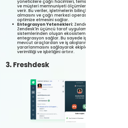
yöneticilere çağrı hacimleri, temsilci performansı
ve müşteri memnuniyeti ölçümleri hakkında fikir
verir. Bu veriler, işletmelerin bilinçli kararlar
almasını ve çağrı merkezi operasyonlarını
optimize etmesini sağlar.
Entegrasyon Yetenekleri:
Zendesk Talk,
Zendesk'in üçüncü taraf uygulamalar ve CRM
sistemlerinden oluşan ekosistemiyle sorunsuz
entegrasyon sağlar. Bu sayede işletmelerin
mevcut araçlardan ve iş akışlarından
yararlanmasını sağlayarak ekipler arasında
verimliliği ve işbirliğini artırır.
3. Freshdesk