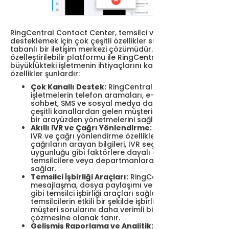
RingCentral Contact Center, temsilci verimliliğini
desteklemek için çok çeşitli özellikler sunan bulut
tabanlı bir iletişim merkezi çözümüdür. Ölçeklenebilir ve
özelleştirilebilir platformu ile RingCentral her
büyüklükteki işletmenin ihtiyaçlarını karşılar. Temel
özellikler şunlardır:
Çok Kanallı Destek:
RingCentral İletişim Merkezi,
işletmelerin telefon aramaları, e-postalar, canlı
sohbet, SMS ve sosyal medya dahil olmak üzere
çeşitli kanallardan gelen müşteri sorgularını tek
bir arayüzden yönetmelerini sağlar.
Akıllı IVR ve Çağrı Yönlendirme:
Platform, akıllı
IVR ve çağrı yönlendirme özellikleri sunarak gelen
çağrıların arayan bilgileri, IVR seçimleri ve temsilci
uygunluğu gibi faktörlere dayalı olarak en uygun
temsilcilere veya departmanlara yönlendirilmesini
sağlar.
Temsilci İşbirliği Araçları:
RingCentral dahili
mesajlaşma, dosya paylaşımı ve ekran paylaşımı
gibi temsilci işbirliği araçları sağlayarak
temsilcilerin etkili bir şekilde işbirliği yapmasına ve
müşteri sorularını daha verimli bir şekilde
çözmesine olanak tanır.
Gelişmiş Raporlama ve Analitik:
Gelişmiş