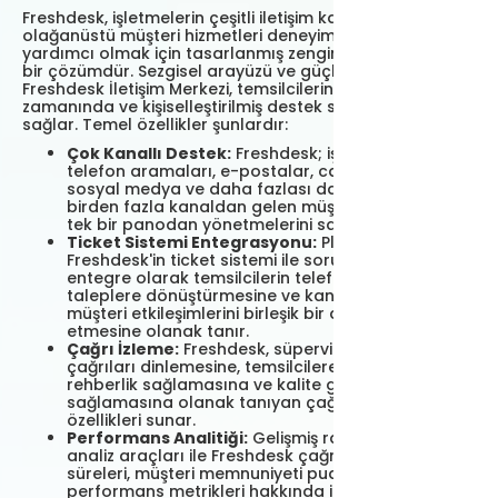
Freshdesk, işletmelerin çeşitli iletişim kanallarında
olağanüstü müşteri hizmetleri deneyimleri sunmalarına
yardımcı olmak için tasarlanmış zengin özelliklere sahip
bir çözümdür. Sezgisel arayüzü ve güçlü özellik seti ile
Freshdesk İletişim Merkezi, temsilcilerin müşterilere
zamanında ve kişiselleştirilmiş destek sunmalarını
sağlar. Temel özellikler şunlardır:
Çok Kanallı Destek:
Freshdesk; işletmelerin
telefon aramaları, e-postalar, canlı sohbet,
sosyal medya ve daha fazlası dahil olmak üzere
birden fazla kanaldan gelen müşteri sorgularını
tek bir panodan yönetmelerini sağlar.
Ticket Sistemi Entegrasyonu:
Platform,
Freshdesk'in ticket sistemi ile sorunsuz bir şekilde
entegre olarak temsilcilerin telefon çağrılarını
taleplere dönüştürmesine ve kanallar arasındaki
müşteri etkileşimlerini birleşik bir arayüzde takip
etmesine olanak tanır.
Çağrı İzleme:
Freshdesk, süpervizörlerin canlı
çağrıları dinlemesine, temsilcilere gerçek zamanlı
rehberlik sağlamasına ve kalite güvencesi
sağlamasına olanak tanıyan çağrı izleme
özellikleri sunar.
Performans Analitiği:
Gelişmiş raporlama ve
analiz araçları ile Freshdesk çağrı hacimleri, yanıt
süreleri, müşteri memnuniyeti puanları ve temsilci
performans metrikleri hakkında içgörüler sunarak