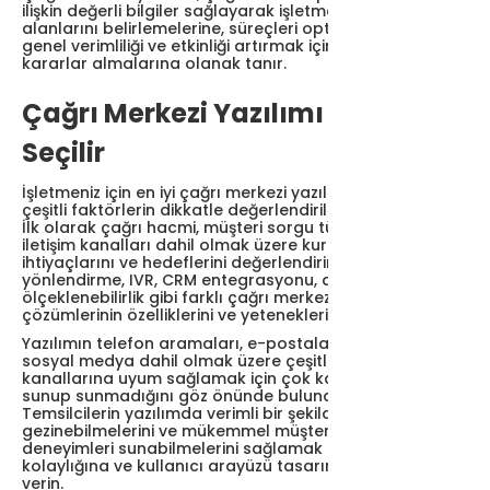
ilişkin değerli bilgiler sağlayarak işletmelerin iyileştirme
alanlarını belirlemelerine, süreçleri optimize etmelerine,
genel verimliliği ve etkinliği artırmak için veriye dayalı
kararlar almalarına olanak tanır.
Çağrı Merkezi Yazılımı Nasıl
Seçilir
İşletmeniz için en iyi çağrı merkezi yazılımını seçmek,
çeşitli faktörlerin dikkatle değerlendirilmesini gerektirir.
İlk olarak çağrı hacmi, müşteri sorgu türleri ve istenen
iletişim kanalları dahil olmak üzere kuruluşunuzun özel
ihtiyaçlarını ve hedeflerini değerlendirin. Ardından çağrı
yönlendirme, IVR, CRM entegrasyonu, analitik ve
ölçeklenebilirlik gibi farklı çağrı merkezi yazılım
çözümlerinin özelliklerini ve yeteneklerini değerlendirin.
Yazılımın telefon aramaları, e-postalar, canlı sohbet ve
sosyal medya dahil olmak üzere çeşitli iletişim
kanallarına uyum sağlamak için çok kanallı destek
sunup sunmadığını göz önünde bulundurun.
Temsilcilerin yazılımda verimli bir şekilde
gezinebilmelerini ve mükemmel müşteri hizmetleri
deneyimleri sunabilmelerini sağlamak için kullanım
kolaylığına ve kullanıcı arayüzü tasarımına öncelik
verin.