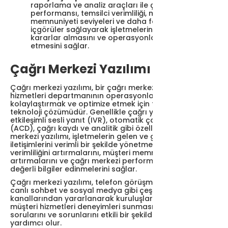
raporlama ve analiz araçları ile çağrı merkezi
performansı, temsilci verimliliği, müşteri
memnuniyeti seviyeleri ve daha fazlası hakkında
içgörüler sağlayarak işletmelerin veriye dayalı
kararlar almasını ve operasyonlarını optimize
etmesini sağlar.
Çağrı Merkezi Yazılımı Nedir?
Çağrı merkezi yazılımı, bir çağrı merkezinin veya müşteri
hizmetleri departmanının operasyonlarını
kolaylaştırmak ve optimize etmek için tasarlanmış bir
teknoloji çözümüdür. Genellikle çağrı yönlendirme,
etkileşimli sesli yanıt (IVR), otomatik çağrı dağıtımı
(ACD), çağrı kaydı ve analitik gibi özellikleri içerir. Çağrı
merkezi yazılımı, işletmelerin gelen ve giden müşteri
iletişimlerini verimli bir şekilde yönetmelerini, temsilci
verimliliğini artırmalarını, müşteri memnuniyetini
artırmalarını ve çağrı merkezi performansı hakkında
değerli bilgiler edinmelerini sağlar.
Çağrı merkezi yazılımı, telefon görüşmeleri, e-postalar,
canlı sohbet ve sosyal medya gibi çeşitli iletişim
kanallarından yararlanarak kuruluşların mükemmel
müşteri hizmetleri deneyimleri sunmasına ve müşteri
sorularını ve sorunlarını etkili bir şekilde ele almasına
yardımcı olur.