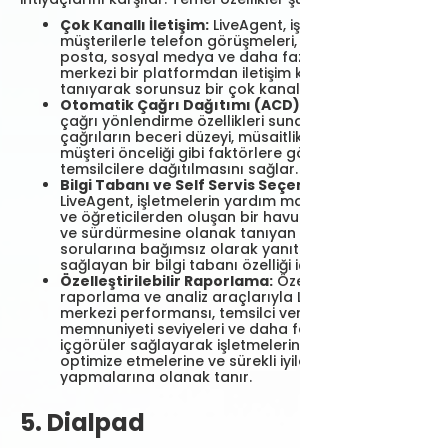
Çok Kanallı İletişim:
LiveAgent, işletmelerin
müşterilerle telefon görüşmeleri, canlı sohbet, e-
posta, sosyal medya ve daha fazlası aracılığıyla
merkezi bir platformdan iletişim kurmasına olanak
tanıyarak sorunsuz bir çok kanallı deneyim sağlar.
Otomatik Çağrı Dağıtımı (ACD):
Platform, akıllı
çağrı yönlendirme özellikleri sunarak gelen
çağrıların beceri düzeyi, müsaitlik durumu ve
müşteri önceliği gibi faktörlere göre en uygun
temsilcilere dağıtılmasını sağlar.
Bilgi Tabanı ve Self Servis Seçenekleri:
LiveAgent, işletmelerin yardım makaleleri, SSS'ler
ve öğreticilerden oluşan bir havuz oluşturmasına
ve sürdürmesine olanak tanıyan ve müşterilerin
sorularına bağımsız olarak yanıt bulmalarını
sağlayan bir bilgi tabanı özelliği içerir.
Özelleştirilebilir Raporlama:
Özelleştirilebilir
raporlama ve analiz araçlarıyla LiveAgent, çağrı
merkezi performansı, temsilci verimliliği, müşteri
memnuniyeti seviyeleri ve daha fazlası hakkında
içgörüler sağlayarak işletmelerin operasyonlarını
optimize etmelerine ve sürekli iyileştirme
yapmalarına olanak tanır.
5. Dialpad