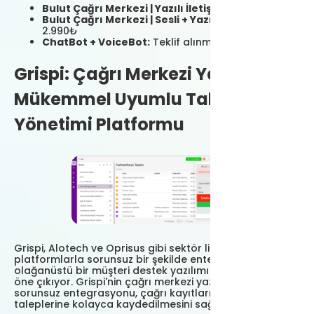
Bulut Çağrı Merkezi | Yazılı İletişim:
499₺
Bulut Çağrı Merkezi | Sesli + Yazılı İletişim:
2.990₺
ChatBot + VoiceBot:
Teklif alınması gerekiyor.
Grispi: Çağrı Merkezi Yazılımı ile
Mükemmel Uyumlu Talep
Yönetimi Platformu
Grispi, Alotech ve Oprisus gibi sektör lideri
platformlarla sorunsuz bir şekilde entegre olabilen
olağanüstü bir müşteri destek yazılımı çözümü olarak
öne çıkıyor. Grispi'nin çağrı merkezi yazılımları ile
sorunsuz entegrasyonu, çağrı kayıtlarının destek
taleplerine kolayca kaydedilmesini sağlıyor.