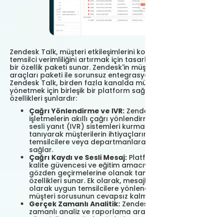
Zendesk Talk, müşteri etkileşimlerini kolaylaştırmak ve
temsilci verimliliğini artırmak için tasarlanmış kapsamlı
bir özellik paketi sunar. Zendesk'in müşteri destek
araçları paketi ile sorunsuz entegrasyon sayesinde
Zendesk Talk, birden fazla kanalda müşteri sorgularını
yönetmek için birleşik bir platform sağlar. Temel
özellikleri şunlardır:
Çağrı Yönlendirme ve IVR:
Zendesk Talk,
işletmelerin akıllı çağrı yönlendirme ve etkileşimli
sesli yanıt (IVR) sistemleri kurmasına olanak
tanıyarak müşterilerin ihtiyaçlarına göre en uygun
temsilcilere veya departmanlara yönlendirilmesini
sağlar.
Çağrı Kaydı ve Sesli Mesaj:
Platform, temsilcilerin
kalite güvencesi ve eğitim amacıyla görüşmeleri
gözden geçirmelerine olanak tanıyan çağrı kayıt
özellikleri sunar. Ek olarak, mesajların otomatik
olarak uygun temsilcilere yönlendirilmesiyle hiçbir
müşteri sorusunun cevapsız kalmamasını sağlar.
Gerçek Zamanlı Analitik:
Zendesk Talk, gerçek
zamanlı analiz ve raporlama araçları sağlayarak