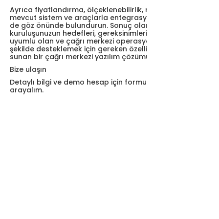
Ayrıca fiyatlandırma, ölçeklenebilirlik, müşteri desteği,
mevcut sistem ve araçlarla entegrasyon gibi faktörleri
de göz önünde bulundurun. Sonuç olarak
kuruluşunuzun hedefleri, gereksinimleri ve bütçesiyle
uyumlu olan ve çağrı merkezi operasyonlarınızı etkili bir
şekilde desteklemek için gereken özellikleri ve esnekliği
sunan bir çağrı merkezi yazılım çözümü seçin.
Bize ulaşın
Detaylı bilgi ve demo hesap için formu doldurun, biz sizi
arayalım.