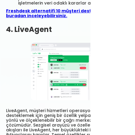
işletmelerin veri odaklı kararlar almasını sağlar.
Freshdesk alternatifi 10 müşteri destek yazılımını
buradan inceleyebilirsiniz.
4. LiveAgent
LiveAgent, müşteri hizmetleri operasyonlarını
desteklemek için geniş bir özellik yelpazesi sunan çok
yönlü ve ölçeklenebilir bir çağrı merkezi yazılım
çözümüdür. Sezgisel arayüzü ve özelleştirilebilir iş
akışları ile LiveAgent, her büyüklükteki işletmenin
ihtiyaçlarını karşılar. Temel özellikler şunlardır: