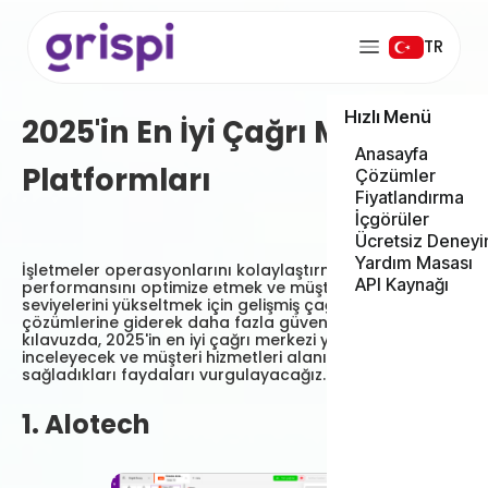
TR
Hızlı Menü
2025'in En İyi Çağrı Merkezi
Anasayfa
Platformları
Çözümler
Fiyatlandırma
İçgörüler
Ücretsiz Deneyi
Yardım Masası
İşletmeler operasyonlarını kolaylaştırmak, temsilci
API Kaynağı
performansını optimize etmek ve müşteri memnuniyeti
seviyelerini yükseltmek için gelişmiş çağrı merkezi
çözümlerine giderek daha fazla güveniyor. Bu kapsamlı
kılavuzda, 2025'in en iyi çağrı merkezi yazılımlarını
inceleyecek ve müşteri hizmetleri alanında firmalara
sağladıkları faydaları vurgulayacağız.
1. Alotech