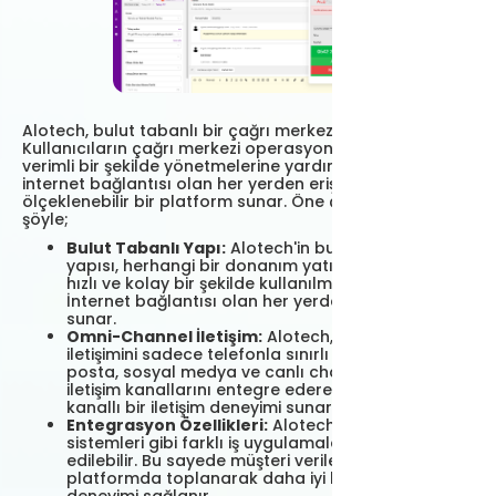
Alotech, bulut tabanlı bir çağrı merkezi çözümüdür.
Kullanıcıların çağrı merkezi operasyonlarını daha
verimli bir şekilde yönetmelerine yardımcı olan Alotech,
internet bağlantısı olan her yerden erişilebilen esnek ve
ölçeklenebilir bir platform sunar. Öne çıkan özellikleri ile
şöyle;
Bulut Tabanlı Yapı:
Alotech'in bulut tabanlı
yapısı, herhangi bir donanım yatırımı yapmadan
hızlı ve kolay bir şekilde kullanılmasını sağlar.
İnternet bağlantısı olan her yerden erişim imkanı
sunar.
Omni-Channel İletişim:
Alotech, çağrı merkezi
iletişimini sadece telefonla sınırlı tutmaz. SMS, e-
posta, sosyal medya ve canlı chat gibi farklı
iletişim kanallarını entegre ederek müşterilere çok
kanallı bir iletişim deneyimi sunar.
Entegrasyon Özellikleri:
Alotech, CRM ve ERP
sistemleri gibi farklı iş uygulamalarıyla entegre
edilebilir. Bu sayede müşteri verileri tek bir
platformda toplanarak daha iyi bir müşteri