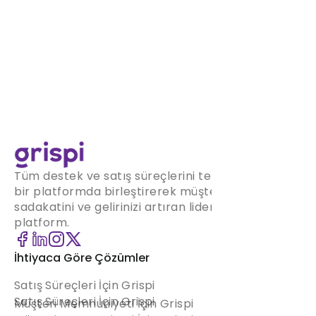
Tüm destek ve satış süreçlerini tek
bir platformda birleştirerek müşteri
sadakatini ve gelirinizi artıran lider
platform.
İhtiyaca Göre Çözümler
Satış Süreçleri İçin Grispi
Satış Süreçleri İçin Grispi
Müşteri Memnuniyeti İçin Grispi