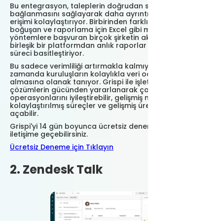
Bu entegrasyon, taleplerin doğrudan sisteme
bağlanmasını sağlayarak daha ayrıntılı raporlara
erişimi kolaylaştırıyor. Birbirinden farklı sistemlerle
boğuşan ve raporlama için Excel gibi manuel
yöntemlere başvuran birçok şirketin aksine Grispi,
birleşik bir platformdan anlık raporlar sağlayarak
süreci basitleştiriyor.
Bu sadece verimliliği artırmakla kalmıyor, aynı
zamanda kuruluşların kolaylıkla veri odaklı kararlar
almasına olanak tanıyor. Grispi ile işletmeler, entegre
çözümlerin gücünden yararlanarak çağrı merkezi
operasyonlarını iyileştirebilir, gelişmiş müşteri hizmetleri,
kolaylaştırılmış süreçler ve gelişmiş üretkenliğin önünü
açabilir.
Grispi'yi 14 gün boyunca ücretsiz denemek için bizimle
iletişime geçebilirsiniz.
Ücretsiz Deneme için Tıklayın
2. Zendesk Talk