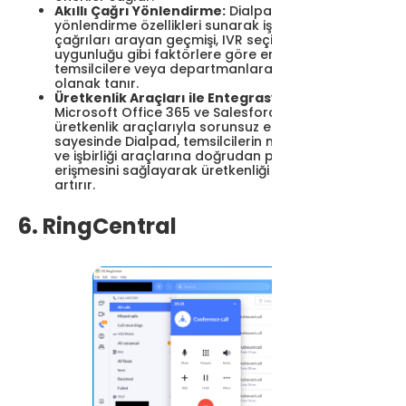
Akıllı Çağrı Yönlendirme:
Dialpad, akıllı çağrı
yönlendirme özellikleri sunarak işletmelerin gelen
çağrıları arayan geçmişi, IVR seçimleri ve temsilci
uygunluğu gibi faktörlere göre en uygun
temsilcilere veya departmanlara yönlendirmesine
olanak tanır.
Üretkenlik Araçları ile Entegrasyon:
G Suite,
Microsoft Office 365 ve Salesforce gibi popüler
üretkenlik araçlarıyla sorunsuz entegrasyon
sayesinde Dialpad, temsilcilerin müşteri bilgilerine
ve işbirliği araçlarına doğrudan platform içinden
erişmesini sağlayarak üretkenliği ve verimliliği
artırır.
6. RingCentral